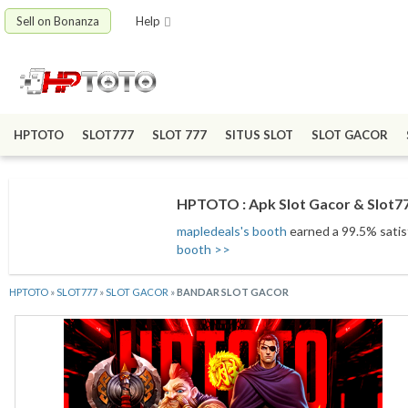
Sell on Bonanza
Help
HPTOTO
SLOT777
SLOT 777
SITUS SLOT
SLOT GACOR
HPTOTO : Apk Slot Gacor & Slot77
mapledeals's booth
earned a 99.5% satisf
booth >>
HPTOTO
»
SLOT777
»
SLOT GACOR
»
BANDAR SLOT GACOR