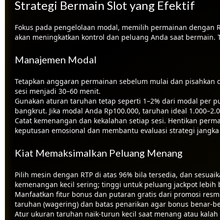
Strategi Bermain Slot yang Efektif
Fokus pada pengelolaan modal, memilih permainan dengan RTP
akan meningkatkan kontrol dan peluang Anda saat bermain. Te
Manajemen Modal
Tetapkan anggaran permainan sebelum mulai dan pisahkan dar
sesi menjadi 30–60 menit.
Gunakan aturan taruhan tetap seperti 1–2% dari modal per
bangkrut. Jika modal Anda Rp100.000, taruhan ideal 1.000–2.0
Catat kemenangan dan kekalahan setiap sesi. Hentikan perma
keputusan emosional dan membantu evaluasi strategi jangka
Kiat Memaksimalkan Peluang Menang
Pilih mesin dengan RTP di atas 96% bila tersedia, dan sesuaik
kemenangan kecil sering; tinggi untuk peluang jackpot lebih
Manfaatkan fitur bonus dan putaran gratis dari promosi resm
taruhan (wagering) dan batas penarikan agar bonus benar-
Atur ukuran taruhan naik-turun kecil saat menang atau kalah