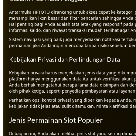
Antarmuka HPTOTO dirancang untuk akses cepat ke kategori g
menampilkan ikon besar dan filter pencarian sehingga And
Hal penting bagi Anda adalah tata letak yang responsif pada 
informasi saldo, dan riwayat transaksi mudah terlihat agar An
Sistem navigasi yang baik juga menyediakan notifikasi ter
permainan jika Anda ingin mencoba tanpa risiko sebelum ber
Kebijakan Privasi dan Perlindungan Data
Kebijakan privasi harus menjelaskan jenis data yang dikumpul
platform hanya menggunakan data itu untuk verifikasi akun
Anda berhak mengetahui berapa lama data disimpan dan den
oleh pihak ketiga, seperti penyedia pembayaran atau layanan 
Perhatikan opsi kontrol privasi yang diberikan kepada Anda
kebijakan tidak jelas atau sulit ditemukan, minta klarifikas
Jenis Permainan Slot Populer
Di bagian ini, Anda akan melihat jenis slot yang sering dim