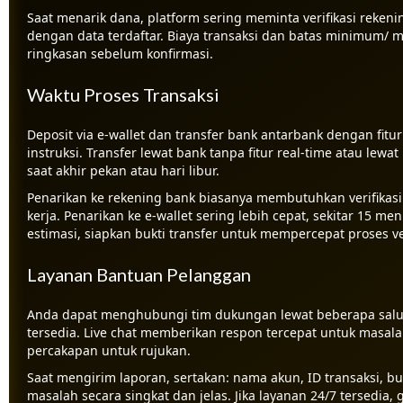
Saat menarik dana, platform sering meminta verifikasi reken
dengan data terdaftar. Biaya transaksi dan batas minimum/
ringkasan sebelum konfirmasi.
Waktu Proses Transaksi
Deposit via e-wallet dan transfer bank antarbank dengan fit
instruksi. Transfer lewat bank tanpa fitur real-time atau lew
saat akhir pekan atau hari libur.
Penarikan ke rekening bank biasanya membutuhkan verifikas
kerja. Penarikan ke e-wallet sering lebih cepat, sekitar 15 me
estimasi, siapkan bukti transfer untuk mempercepat proses ver
Layanan Bantuan Pelanggan
Anda dapat menghubungi tim dukungan lewat beberapa saluran:
tersedia. Live chat memberikan respon tercepat untuk masal
percakapan untuk rujukan.
Saat mengirim laporan, sertakan: nama akun, ID transaksi, bu
masalah secara singkat dan jelas. Jika layanan 24/7 tersedia, g