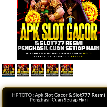
HPTOTO : Apk Slot Gacor & Slot777 Resm
Penghasil Cuan Setiap Hari