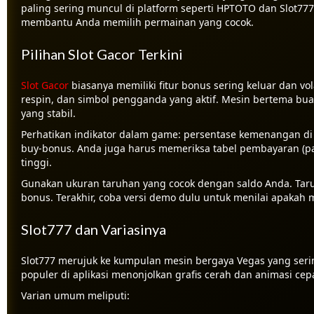
paling sering muncul di platform seperti HPTOTO dan Slot777.
membantu Anda memilih permainan yang cocok.
Pilihan Slot Gacor Terkini
Slot Gacor
biasanya memiliki fitur bonus sering keluar dan vo
respin, dan simbol pengganda yang aktif. Mesin bertema buah
yang stabil.
Perhatikan indikator dalam game: persentase kemenangan di riw
buy‑bonus. Anda juga harus memeriksa tabel pembayaran (p
tinggi.
Gunakan ukuran taruhan yang cocok dengan saldo Anda. Tar
bonus. Terakhir, coba versi demo dulu untuk menilai apakah
Slot777 dan Variasinya
Slot777 merujuk ke kumpulan mesin bergaya Vegas yang serin
populer di aplikasi menonjolkan grafis cerah dan animasi cep
Varian umum meliputi: