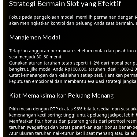
Strategi Bermain Slot yang Efektif
Fokus pada pengelolaan modal, memilih permainan dengan RTP
akan meningkatkan kontrol dan peluang Anda saat bermain. Te
Manajemen Modal
Tetapkan anggaran permainan sebelum mulai dan pisahkan dar
sesi menjadi 30–60 menit.
Gunakan aturan taruhan tetap seperti 1–2% dari modal per
bangkrut. Jika modal Anda Rp100.000, taruhan ideal 1.000–2.0
Catat kemenangan dan kekalahan setiap sesi. Hentikan perma
keputusan emosional dan membantu evaluasi strategi jangka
Kiat Memaksimalkan Peluang Menang
Pilih mesin dengan RTP di atas 96% bila tersedia, dan sesuaik
kemenangan kecil sering; tinggi untuk peluang jackpot lebih
Manfaatkan fitur bonus dan putaran gratis dari promosi resm
taruhan (wagering) dan batas penarikan agar bonus benar-
Atur ukuran taruhan naik-turun kecil saat menang atau kalah