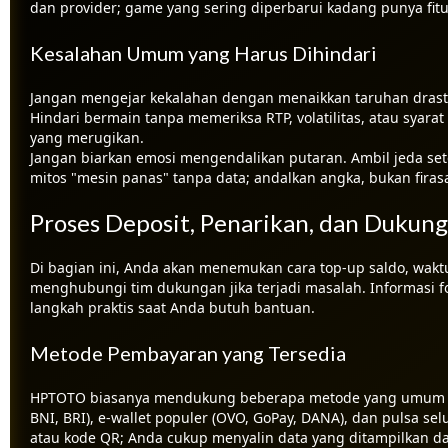
dan provider; game yang sering diperbarui kadang punya fi
Kesalahan Umum yang Harus Dihindari
Jangan mengejar kekalahan dengan menaikkan taruhan drast
Hindari bermain tanpa memeriksa RTP, volatilitas, atau syar
yang merugikan.
Jangan biarkan emosi mengendalikan putaran. Ambil jeda se
mitos "mesin panas" tanpa data; andalkan angka, bukan firasa
Proses Deposit, Penarikan, dan Duku
Di bagian ini, Anda akan menemukan cara top-up saldo, wakt
menghubungi tim dukungan jika terjadi masalah. Informasi fo
langkah praktis saat Anda butuh bantuan.
Metode Pembayaran yang Tersedia
HPTOTO biasanya mendukung beberapa metode yang umum dipa
BNI, BRI), e-wallet populer (OVO, GoPay, DANA), dan pulsa sel
atau kode QR; Anda cukup menyalin data yang ditampilkan da