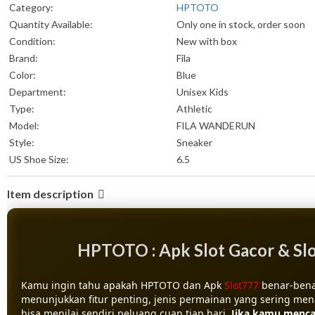
Category:
HPTOTO
Quantity Available:
Only one in stock, order soon
Condition:
New with box
Brand:
Fila
Color:
Blue
Department:
Unisex Kids
Type:
Athletic
Model:
FILA WANDERUN
Style:
Sneaker
US Shoe Size:
6.5
Item description
HPTOTO : Apk Slot Gacor & Slo
Kamu ingin tahu apakah HPTOTO dan Apk
Slot777
benar-benar
menunjukkan fitur penting, jenis permainan yang sering men
bisa menilai sendiri peluang cuan tiap hari.
Jika kamu mencar